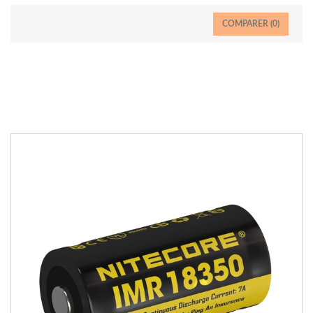
COMPARER (
0
)