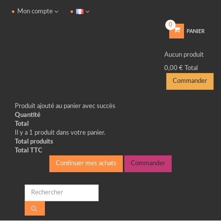
Mon compte
0
PANIER
Aucun produit
0,00 €
Total
Commander
Produit ajouté au panier avec succès
Quantité
Total
Il y a 1 produit dans votre panier.
Total produits
Total TTC
Continuer mes achats
Commander
Blog