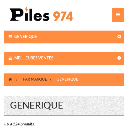
Toggle
navigat
GENERIQUE
MEILLEURES VENTES
>
PAR MARQUE
>
GENERIQUE
GENERIQUE
Il y a 124 produits.