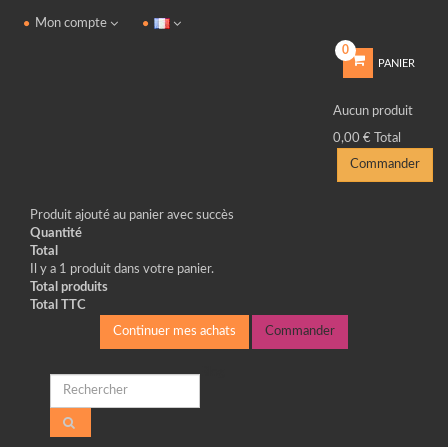
Mon compte
0
PANIER
Aucun produit
0,00 €
Total
Commander
Produit ajouté au panier avec succès
Quantité
Total
Il y a 1 produit dans votre panier.
Total produits
Total TTC
Continuer mes achats
Commander
Blog