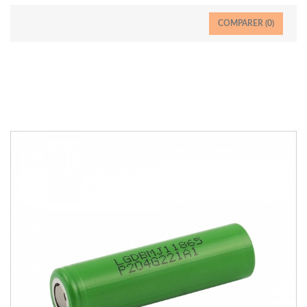
COMPARER (
0
)