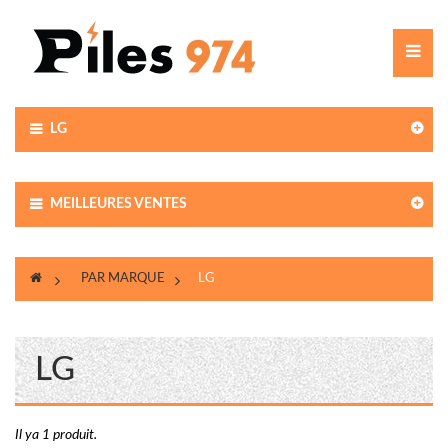
Toggle
navigat
LG
MEILLEURES VENTES
>
PAR MARQUE
>
LG
LG
Il ya 1 produit.