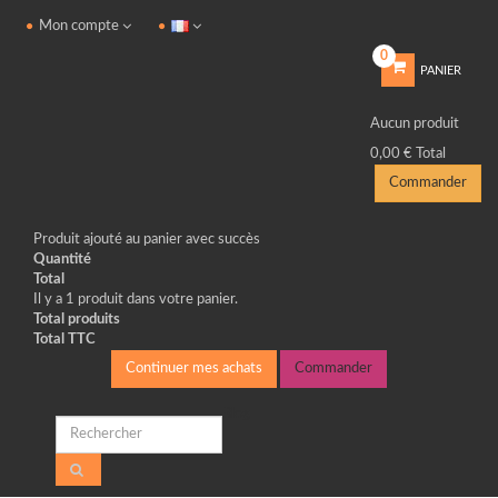
Mon compte
0
PANIER
Aucun produit
0,00 €
Total
Commander
Produit ajouté au panier avec succès
Quantité
Total
Il y a 1 produit dans votre panier.
Total produits
Total TTC
Continuer mes achats
Commander
Blog