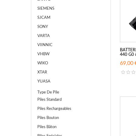
SIEMENS
SJCAM
SONY
VARTA
VIINNIC
BATTER
VHBW
440 G0 &
69,00 
WIKO
XTAR
YUASA
Type De Pile
Piles Standard
Piles Rechargeables
Piles Bouton
Piles Bâton