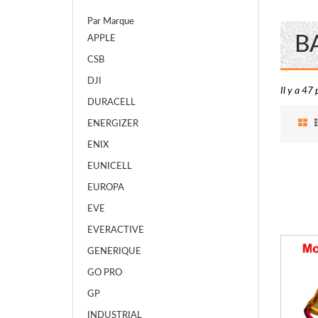
Par Marque
B
APPLE
CSB
DJI
Il y a 47 
DURACELL
ENERGIZER
ENIX
EUNICELL
EUROPA
EVE
EVERACTIVE
GENERIQUE
GO PRO
GP
INDUSTRIAL