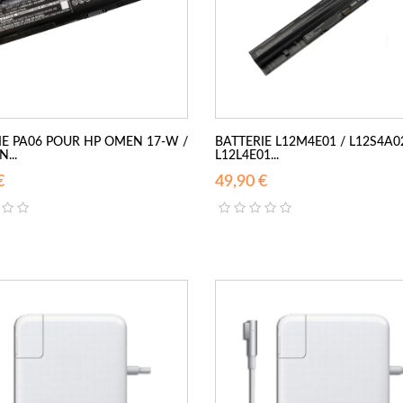
IE PA06 POUR HP OMEN 17-W /
BATTERIE L12M4E01 / L12S4A0
...
L12L4E01...
€
49,90 €