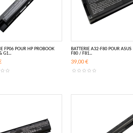
IE FP06 POUR HP PROBOOK
BATTERIE A32-F80 POUR ASUS 
 G1...
F80 / F81...
€
39,00 €