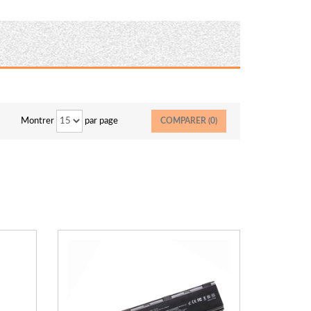
Montrer
par page
COMPARER (
0
)