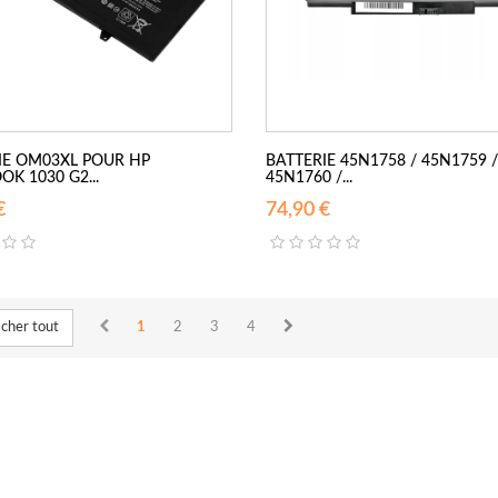
IE OM03XL POUR HP
BATTERIE 45N1758 / 45N1759 /
OK 1030 G2...
45N1760 /...
€
74,90 €
icher tout
1
2
3
4