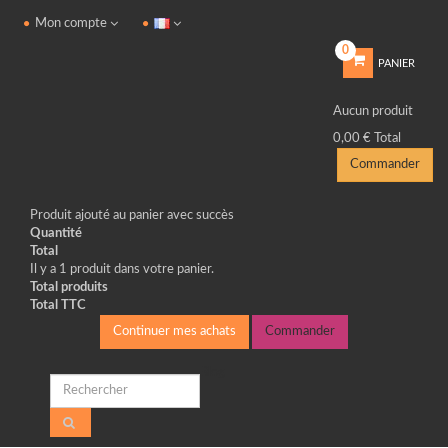
Mon compte
0
PANIER
Aucun produit
0,00 €
Total
Commander
Produit ajouté au panier avec succès
Quantité
Total
Il y a 1 produit dans votre panier.
Total produits
Total TTC
Continuer mes achats
Commander
Blog